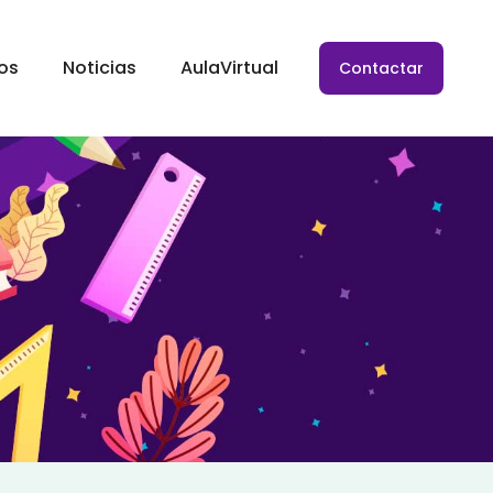
ios
Noticias
AulaVirtual
Contactar